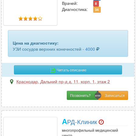
матки и придатков
50
Врачей:
8
Диагностика:
34
матки и придатков трансвагинальное
31
маточных труб
3
молочных желез
67
Цена на диагностику:
УЗИ сосудов верхних конечностей -
4000
мочевого пузыря
50
мочеточников
2
Читать описание
мягких тканей
29
Краснодар
,
Дальний пр-д д. 11, корп. 1, этаж 2
мягких тканей лица
12
Позвонить?
мягких тканей шеи
11
надпочечников
27
А
РД-Клиник
органов брюшной полости
59
многопрофильный медицинский
центр