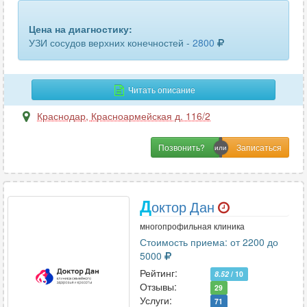
забрюшинного пространства
13
Цена на диагностику:
кисти руки
13
УЗИ сосудов верхних конечностей -
2800
кишечника
9
кожи
4
Читать описание
коленного сустава
27
Краснодар
,
Красноармейская д. 116/2
легких и бронхов
4
Позвонить?
лимфатических узлов
50
лимфоузлов брюшной полости
8
Д
октор Дан
лимфоузлов шеи
7
многопрофильная клиника
Стоимость приема: от 2200 до
локтевого сустава
21
5000
Рейтинг:
8.52
/ 10
лучезапястного сустава
20
Отзывы:
29
Услуги:
71