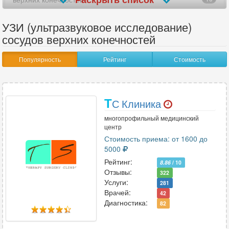
вилочковой железы
25
УЗИ (ультразвуковое исследование)
сосудов верхних конечностей
внутренних женских половых органов
3
Популярность
Рейтинг
Стоимость
гайморовых пазух носа
5
гистеросальпингоскопия (УЗГСС)
7
Т
С Клиника
глаз
12
многопрофильный медицинский
голеностопного сустава
24
центр
Стоимость приема: от 1600 до
головного мозга
4
5000
Рейтинг:
8.86
/ 10
желудка
16
Отзывы:
322
Услуги:
281
желчного пузыря
29
Врачей:
42
Диагностика:
82
желчного пузыря с определением функции
41