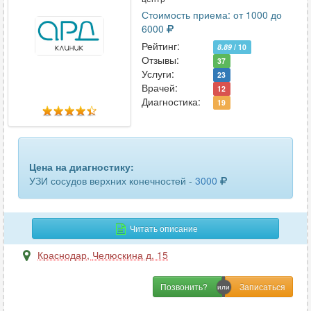
органов малого таза
33
Стоимость приема: от 1000 до
6000
органов малого таза трансвагинальное
21
Рейтинг:
8.89
/ 10
Отзывы:
органов мошонки
37
54
Услуги:
23
Врачей:
12
паращитовидных желез
14
Диагностика:
19
паховых лимфоузлов
4
периферических лимфоузлов
5
Цена на диагностику:
периферических нервов
7
УЗИ сосудов верхних конечностей -
3000
печени
52
Читать описание
плевральной полости
32
Краснодар
,
Челюскина д. 15
плечевого сплетения
2
Позвонить?
плечевого сустава
26