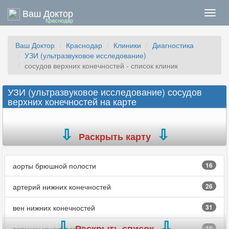
Ваш Доктор
Нави
Краснодар
Ваш Доктор
Краснодар
Клиники
Диагностика
УЗИ (ультразвуковое исследование)
сосудов верхних конечностей - список клиник
УЗИ (ультразвуковое исследование) сосудов
верхних конечностей на карте
Раскрыть карту
аорты брюшной полости
16
артерий нижних конечностей
26
вен нижних конечностей
31
Раскрыть список
верхних конечностей
10