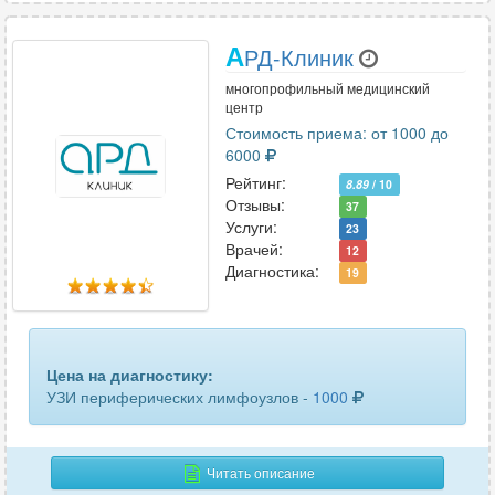
поджелудочной железы
49
А
РД-Клиник
подчелюстных лимфоузлов
4
многопрофильный медицинский
полового члена
19
центр
Стоимость приема: от 1000 до
почек
46
6000
Рейтинг:
8.89
/ 10
пояснично-крестцового отдела позвоночника
7
Отзывы:
37
Услуги:
23
предстательной железы
49
Врачей:
12
Диагностика:
19
предстательной железы и семенных пузырьков
7
предстательной железы трансректальное
31
придаточных пазух носа
Цена на диагностику:
10
УЗИ периферических лимфоузлов -
1000
прямой кишки трансректальное
2
селезенки
50
Читать описание