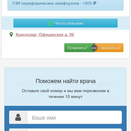
УЗИ периферических лимфоузлов -
1500
шейного отдела позвоночника
13
щитовидной железы
67
Читать описание
эластография печени
13
Краснодар
,
Офицерская д. 36
эластография щитовидной железы
8
Позвонить?
яичников
4
Поможем найти врача
Оставьте свой номер и мы вам перезвоним в
течение 10 минут
Ваше
имя