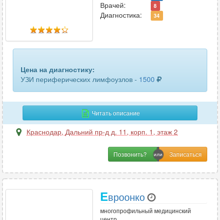
матки и придатков
50
Врачей:
8
Диагностика:
34
матки и придатков трансвагинальное
31
маточных труб
3
молочных желез
67
Цена на диагностику:
УЗИ периферических лимфоузлов -
1500
мочевого пузыря
50
мочеточников
2
Читать описание
мягких тканей
29
Краснодар
,
Дальний пр-д д. 11, корп. 1, этаж 2
мягких тканей лица
12
Позвонить?
мягких тканей шеи
11
надпочечников
27
Е
вроонко
органов брюшной полости
59
многопрофильный медицинский
центр