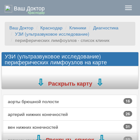
Ваш Доктор
Нави
Краснодар
Ваш Доктор
Краснодар
Клиники
Диагностика
УЗИ (ультразвуковое исследование)
периферических лимфоузлов - список клиник
УЗИ (ультразвуковое исследование)
периферических лимфоузлов на карте
Раскрыть карту
аорты брюшной полости
16
артерий нижних конечностей
26
вен нижних конечностей
31
Раскрыть список
верхних конечностей
10