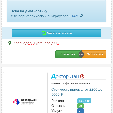
забрюшинного пространства
13
Цена на диагностику:
кисти руки
13
УЗИ периферических лимфоузлов -
1450
кишечника
9
кожи
4
Читать описание
коленного сустава
27
Краснодар
,
Тургенева д.96
легких и бронхов
4
Позвонить?
лимфатических узлов
50
лимфоузлов брюшной полости
8
Д
октор Дан
лимфоузлов шеи
7
многопрофильная клиника
Стоимость приема: от 2200 до
локтевого сустава
21
5000
Рейтинг:
8.52
/ 10
лучезапястного сустава
20
Отзывы:
29
Услуги:
71