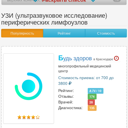
вилочковой железы
25
УЗИ (ультразвуковое исследование)
периферических лимфоузлов
внутренних женских половых органов
3
Популярность
Рейтинг
Стоимость
гайморовых пазух носа
5
гистеросальпингоскопия (УЗГСС)
7
Б
удь здоров
глаз
12
в Краснодаре
многопрофильный медицинский
голеностопного сустава
24
центр
Стоимость приема: от 700 до
головного мозга
4
3800
Рейтинг:
8.74
/ 10
желудка
16
Отзывы:
174
Врачей:
28
желчного пузыря
29
Диагностика:
135
желчного пузыря с определением функции
41