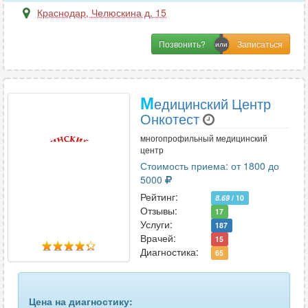
сердца и сосудов
28
Краснодар
,
Челюскина д. 15
слюнной железы
44
Позвонить?
сосудов верхних конечностей
4
сосудов головного мозга
7
М
едицинский Центр
Онкотест
сосудов нижних конечностей
4
многопрофильный медицинский
сосудов шеи
центр
24
Стоимость приема: от 1800 до
средостения
2
5000
Рейтинг:
8.69
/ 10
стопы
18
Отзывы:
17
Услуги:
187
тазобедренных суставов
37
Врачей:
15
Диагностика:
65
толстого кишечника
4
тонкого кишечника
2
Цена на диагностику: