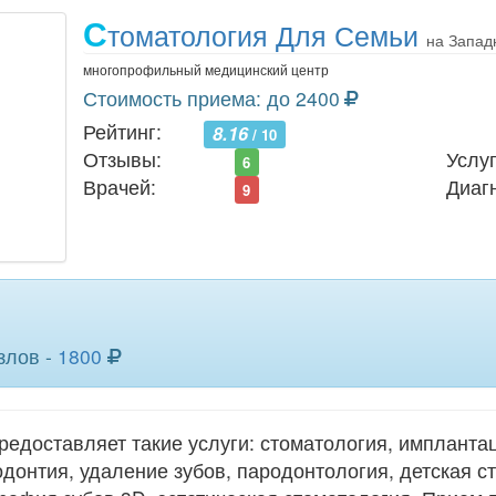
С
томатология Для Семьи
на Запад
многопрофильный медицинский центр
Стоимость приема: до 2400
Рейтинг:
8.16
/ 10
Отзывы:
Услуг
6
Врачей:
Диаг
9
злов -
1800
едоставляет такие услуги: стоматология, имплантац
одонтия, удаление зубов, пародонтология, детская с