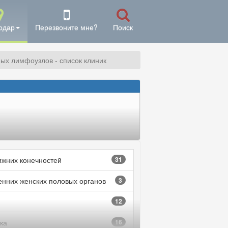
одар
Перезвоните мне?
Поиск
ых лимфоузлов - список клиник
ижних конечностей
31
енних женских половых органов
3
12
ка
16