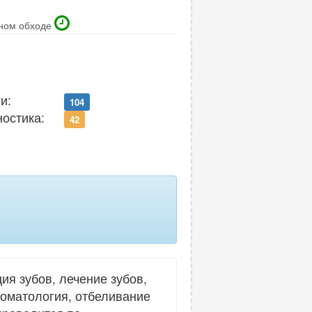
ном обходе
и:
104
ностика:
42
ия зубов, лечение зубов,
томатология, отбеливание