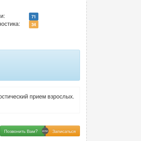
4
и:
71
ностика:
34
стический прием взрослых.
Позвонить Вам?