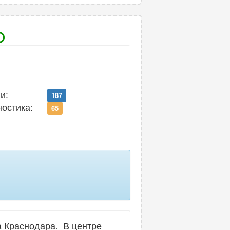
и:
187
ностика:
65
 Краснодара. В центре