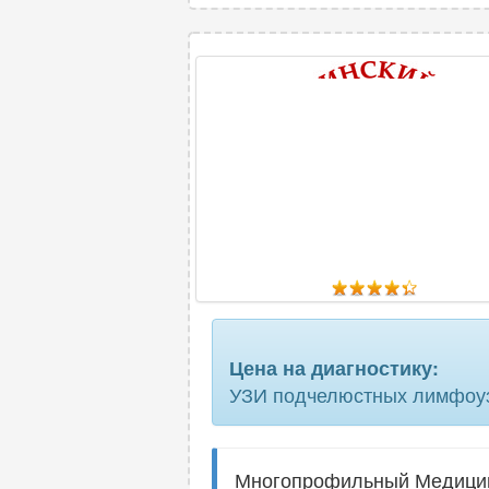
Цена на диагностику:
УЗИ подчелюстных лимфоу
Многопрофильный Медицинс