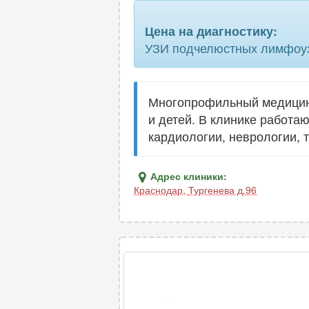
периферических нервов
Цена на диагностику:
плечевого сплетения
УЗИ подчелюстных лимфоу
подчелюстных лимфоузлов
пояснично-крестцового отдела
Многопрофильный медицинс
позвоночника
и детей. В клинике работа
предстательной железы трансректал
кардиологии, неврологии, 
селезенки
Адрес клиники:
Краснодар
,
Тургенева д.96
сосудов верхних конечностей
сосудов шеи
тазобедренных суставов
шейного отдела позвоночника