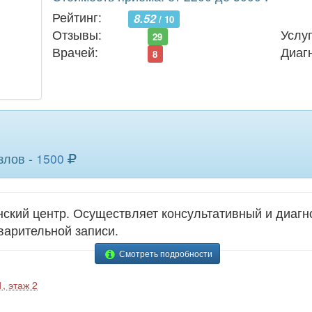
ия щитовидной железы
8
яичников
Рейтинг:
8.52
/ 10
Отзывы:
Услуг
29
Врачей:
Диаг
8
злов -
1500
кий центр. Осуществляет консультативный и диагно
варительной записи.
Смотреть подробности
1, этаж 2