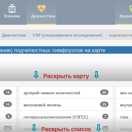
Клиники
Диагностика
Красн
Диагностика
УЗИ (ультразвуковое исследование)
подчелюстн
ание) подчелюстных лимфоузлов на карте
Раскрыть карту
16
артерий нижних конечностей
26
вен н
10
вилочковой железы
25
внутр
5
гистеросальпингоскопия (УЗГСС)
7
глаз
Раскрыть список
24
головного мозга
4
желуд