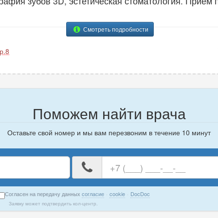
рафия зубов 3D, эстетическая стоматология. Прием 
Смотреть подробности
р.8
Поможем найти врача
Оставьте свой номер и мы вам перезвоним в течение 10 минут
е
Ваш
номер
телефона
Согласен на передачу данных
согласие
·
cookie
·
DocDoc
Заявку может подтвердить кол-центр.