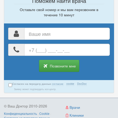
Поможем найти врача
Оставьте свой номер и мы вам перезвоним в
течение 10 минут
Ваше
имя
Ваш
номер
телефона
Позвоните мне
Согласен на передачу данных
согласие
·
cookie
·
DocDoc
Заявку может подтвердить кол-центр.
© Ваш Доктор 2010-2026
Врачи
Конфиденциальность
·
Cookie
·
Клиники
Согласие на передачу данных
·