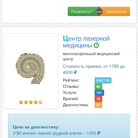
поджелудочной железы
49
Позвонить?
подчелюстных лимфоузлов
4
полового члена
19
Ц
ентр лазерной
почек
46
медицины
пояснично-крестцового отдела позвоночника
многопрофильный медицинский
7
центр
Стоимость приема: от 1785 до
предстательной железы
49
4000
предстательной железы и семенных пузырьков
7
Рейтинг:
9.02
/ 10
Отзывы:
89
предстательной железы трансректальное
31
Услуги:
101
Врачей:
19
придаточных пазух носа
Диагностика:
10
41
прямой кишки трансректальное
2
Цена на диагностику:
селезенки
50
УЗИ мягких тканей грудной клетки -
1000