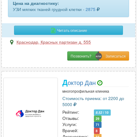
Цена на диагностику:
УЗИ мягких тканей грудной клетки -
2875
Читать описание
Краснодар
,
Красных партизан д. 555
Позвонить?
Д
октор Дан
многопрофильная клиника
Стоимость приема: от 2200 до
5000
Рейтинг:
8.52
/ 10
Отзывы:
29
Услуги:
71
Врачей:
8
Диагностика:
34