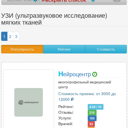
вилочковой железы
25
УЗИ (ультразвуковое исследование)
мягких тканей
внутренних женских половых органов
3
гайморовых пазух носа
5
1
2
3
гистеросальпингоскопия (УЗГСС)
7
Популярность
Рейтинг
Стоимость
глаз
12
голеностопного сустава
24
Н
ейроцентр
головного мозга
4
многопрофильный медицинский
центр
желудка
Стоимость приема: от 3000 до
16
12000
желчного пузыря
29
Рейтинг:
8.64
/ 10
Отзывы:
210
желчного пузыря с определением функции
41
Услуги:
183
Врачей:
33