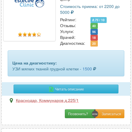
матки и придатков
50
Стоимость приема: от 2200 до
5000
матки и придатков трансвагинальное
31
Рейтинг:
8.75
/ 10
Отзывы:
маточных труб
3
40
Услуги:
96
Врачей:
молочных желез
67
18
Диагностика:
20
мочевого пузыря
50
мочеточников
2
Цена на диагностику:
УЗИ мягких тканей грудной клетки -
1500
мягких тканей
29
мягких тканей лица
12
Читать описание
мягких тканей шеи
11
Краснодар
,
Коммунаров д.225/1
надпочечников
27
Позвонить?
органов брюшной полости
59