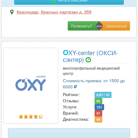
Краснодар
,
Красных партизан д. 359
Позвонить?
O
XY-center (ОКСИ-
сэнтер)
многопрофильный медицинский
центр
Стоимость приема: от 1500 до
6000
Рейтинг:
8.81
/ 10
Отзывы:
62
Услуги:
121
Врачей:
31
Диагностика:
44