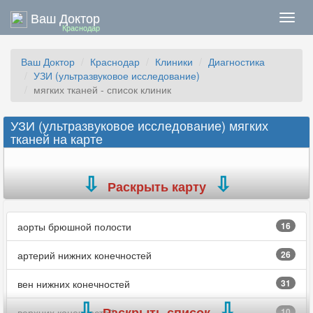
Ваш Доктор
Нави
Краснодар
Ваш Доктор
Краснодар
Клиники
Диагностика
УЗИ (ультразвуковое исследование)
мягких тканей - список клиник
УЗИ (ультразвуковое исследование) мягких
тканей на карте
Раскрыть карту
аорты брюшной полости
16
артерий нижних конечностей
26
вен нижних конечностей
31
Раскрыть список
верхних конечностей
10