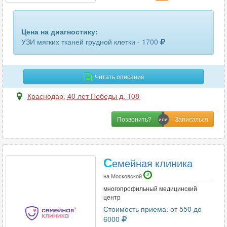
шейного отдела позвоночника
13
щитовидной железы
67
Цена на диагностику:
УЗИ мягких тканей грудной клетки -
1700
эластография печени
13
эластография щитовидной железы
8
Читать описание
яичников
4
Краснодар
,
40 лет Победы д. 108
Позвонить?
С
емейная клиника
на Московской
многопрофильный медицинский
центр
Стоимость приема: от 550 до
6000