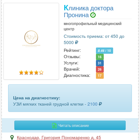
органов малого таза
33
К
линика доктора
Пронина
органов малого таза трансвагинальное
21
многопрофильный медицинский
органов мошонки
54
центр
Стоимость приема: от 450 до
паращитовидных желез
14
5000
Рейтинг:
8.46
/ 10
паховых лимфоузлов
4
Отзывы:
16
Услуги:
31
периферических лимфоузлов
5
Врачей:
26
Диагностика:
17
периферических нервов
7
печени
52
Цена на диагностику:
УЗИ мягких тканей грудной клетки -
2100
плевральной полости
32
плечевого сплетения
2
Читать описание
плечевого сустава
26
Краснодар
,
Григория Пономаренко д. 45