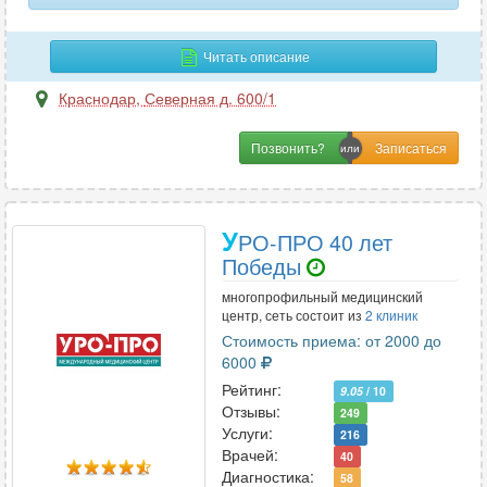
сердца и сосудов
28
Читать описание
слюнной железы
44
Краснодар
,
Северная д. 600/1
сосудов верхних конечностей
4
сосудов головного мозга
Позвонить?
7
сосудов нижних конечностей
4
У
РО-ПРО 40 лет
сосудов шеи
24
Победы
средостения
2
многопрофильный медицинский
центр, сеть состоит из
2 клиник
стопы
18
Стоимость приема: от 2000 до
6000
тазобедренных суставов
37
Рейтинг:
9.05
/ 10
Отзывы:
249
толстого кишечника
4
Услуги:
216
Врачей:
40
тонкого кишечника
2
Диагностика:
58