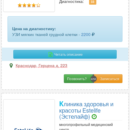
забрюшинного пространства
13
Диагностика:
33
кисти руки
13
кишечника
9
Цена на диагностику:
УЗИ мягких тканей грудной клетки -
2200
кожи
4
коленного сустава
27
Читать описание
легких и бронхов
4
Краснодар
,
Герцена д. 223
лимфатических узлов
50
Позвонить?
лимфоузлов брюшной полости
8
лимфоузлов шеи
7
К
линика здоровья и
локтевого сустава
21
красоты Estelife
(Эстелайф)
лучезапястного сустава
20
многопрофильный медицинский
центр