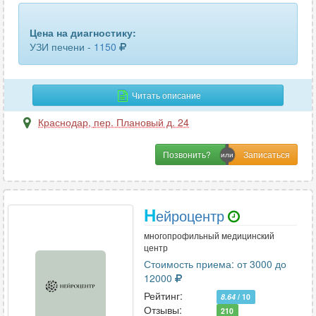
шейного отдела позвоночника
13
Цена на диагностику:
щитовидной железы
67
УЗИ печени -
1150
эластография печени
13
Читать описание
эластография щитовидной железы
8
Краснодар
,
пер. Плановый д. 24
яичников
4
Позвонить?
Н
ейроцентр
многопрофильный медицинский
центр
Стоимость приема: от 3000 до
12000
Рейтинг:
8.64
/ 10
Отзывы:
210