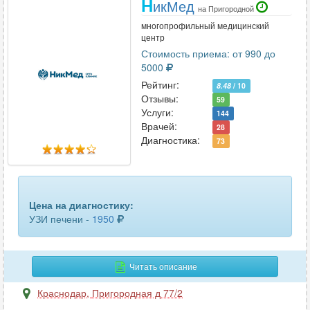
Н
икМед
органов малого таза
33
на Пригородной
многопрофильный медицинский
органов малого таза трансвагинальное
21
центр
Стоимость приема: от 990 до
органов мошонки
54
5000
Рейтинг:
8.48
/ 10
паращитовидных желез
14
Отзывы:
59
Услуги:
144
паховых лимфоузлов
4
Врачей:
28
Диагностика:
73
периферических лимфоузлов
5
периферических нервов
7
печени
52
Цена на диагностику:
УЗИ печени -
1950
плевральной полости
32
плечевого сплетения
2
Читать описание
плечевого сустава
26
Краснодар
,
Пригородная д 77/2