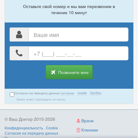
Оставьте свой номер и мы вам перезвоним в
течение 10 минут
Ваше
имя
Ваш
номер
телефона
Позвоните мне
Согласен на передачу данных
согласие
·
cookie
·
DocDoc
Заявку может подтвердить кол-центр.
© Ваш Доктор 2010-2026
Врачи
Конфиденциальность
·
Cookie
·
Клиники
Согласие на передачу данных
·