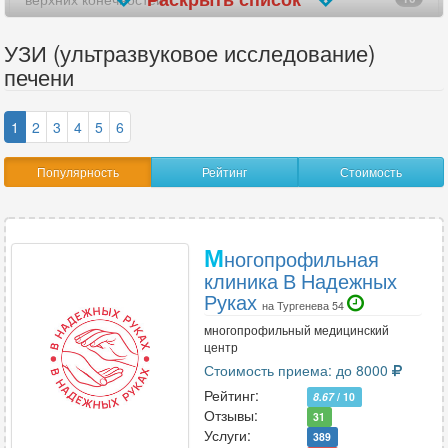
вилочковой железы
25
УЗИ (ультразвуковое исследование)
печени
внутренних женских половых органов
3
гайморовых пазух носа
5
1
2
3
4
5
6
гистеросальпингоскопия (УЗГСС)
7
Популярность
Рейтинг
Стоимость
глаз
12
голеностопного сустава
24
М
ногопрофильная
клиника В Надежных
головного мозга
4
Руках
на Тургенева 54
желудка
16
многопрофильный медицинский
центр
желчного пузыря
29
Стоимость приема: до 8000
Рейтинг:
8.67
/ 10
желчного пузыря с определением функции
41
Отзывы:
31
Услуги:
389