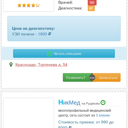
забрюшинного пространства
13
Врачей:
101
Диагностика:
67
кисти руки
13
кишечника
9
Цена на диагностику:
УЗИ печени -
1800
кожи
4
коленного сустава
27
Читать описание
легких и бронхов
4
Краснодар
,
Тургенева д. 54
лимфатических узлов
50
Позвонить?
лимфоузлов брюшной полости
8
лимфоузлов шеи
7
Н
икМед
на Рудакова
локтевого сустава
21
многопрофильный медицинский
центр, сеть состоит из
3 клиник
лучезапястного сустава
20
Стоимость приема: от 990 до
5000