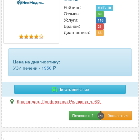
матки и придатков
50
Рейтинг:
8.47
/ 10
Отзывы:
матки и придатков трансвагинальное
31
89
Услуги:
116
Врачей:
маточных труб
21
3
Диагностика:
53
молочных желез
67
мочевого пузыря
50
Цена на диагностику:
мочеточников
2
УЗИ печени -
1950
мягких тканей
29
Читать описание
мягких тканей лица
12
Краснодар
,
Профессора Рудакова д. 6/2
мягких тканей шеи
11
Позвонить?
надпочечников
27
органов брюшной полости
59