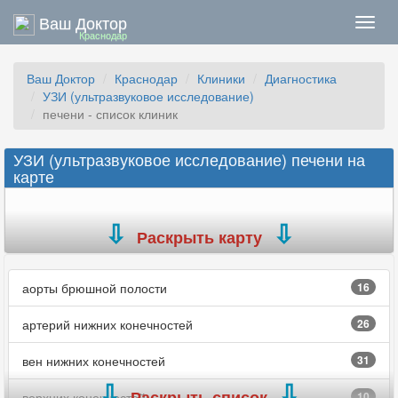
Ваш Доктор
Нави
Краснодар
Ваш Доктор
Краснодар
Клиники
Диагностика
УЗИ (ультразвуковое исследование)
печени - список клиник
УЗИ (ультразвуковое исследование) печени на
карте
Раскрыть карту
аорты брюшной полости
16
артерий нижних конечностей
26
вен нижних конечностей
31
Раскрыть список
верхних конечностей
10