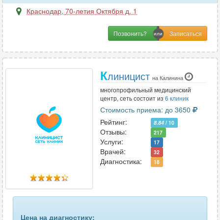
Краснодар
,
70-летия Октября д. 1
Позвонить?
К
линицист
на Калинина
многопрофильный медицинский
центр, сеть состоит из
6 клиник
Стоимость приема: до 3650
Рейтинг:
8.84
/ 10
Отзывы:
217
Услуги:
17
Врачей:
32
Диагностика:
18
Цена на диагностику: