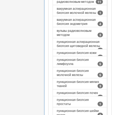
радиоволновым методом
11
вакуумная аспирационная
биопсия молочной железы
1
вакуумная аспирационная
биопсия эндометрия
4
вульвы радиоволновым
методом
3
пункционная аспирационная
биопсия щитовидной железы
5
пункционная биопсия кожи
5
пункционная биопсия
лимфоузла
5
пункционная биопсия
молочной железы
5
пункционная биопсия мягких
тканей
3
пункционная биопсия почек
1
пункционная биопсия
простаты
1
пункционная биопсия шейки
матки