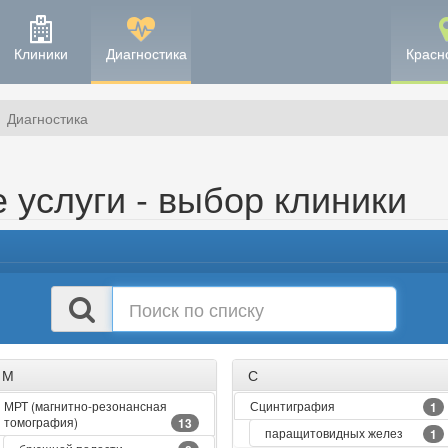
Клиники
Диагностика
Красн
Диагностика
 услуги - выбор клиники
Поиск
в
списке
М
С
МРТ (магнитно-резонансная
Сцинтиграфия
1
томография)
13
паращитовидных желез
1