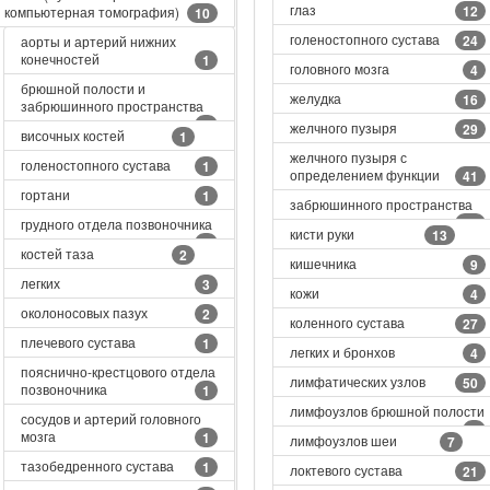
глаз
12
компьютерная томография)
10
голеностопного сустава
24
аорты и артерий нижних
конечностей
1
головного мозга
4
брюшной полости и
желудка
16
забрюшинного пространства
1
желчного пузыря
29
височных костей
1
желчного пузыря с
голеностопного сустава
1
определением функции
41
гортани
1
забрюшинного пространства
13
грудного отдела позвоночника
кисти руки
13
1
костей таза
2
кишечника
9
легких
3
кожи
4
околоносовых пазух
2
коленного сустава
27
плечевого сустава
1
легких и бронхов
4
пояснично-крестцового отдела
лимфатических узлов
50
позвоночника
1
лимфоузлов брюшной полости
сосудов и артерий головного
8
мозга
1
лимфоузлов шеи
7
тазобедренного сустава
1
локтевого сустава
21