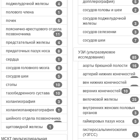
допплерография)
5
поджелудочной железы
4
сосудов головы и шеи
2
полового члена
1
сосудов поджелудочной
почек
5
железы
3
пояснично-крестцового отдела
сосудов селезенки
3
позвоночника
11
сосудов шеи
7
предстательной железы
4
придаточных пазух носа
8
УЗИ (ультразвуковое
исследование)
85
сердца
1
аорты брюшной полости
16
сосудов головного мозга
8
артерий нижних конечностей
сосудов шеи
5
26
вен нижних конечностей
стопы
10
31
верхних конечностей
10
тазобедренного сустава
10
вилочковой железы
25
холангиография
3
внутренних женских половых
холангиопанкреатография
1
органов
3
шейного отдела позвоночника
гайморовых пазух носа
5
10
щитовидной железы
1
гистеросальпингоскопия
(УЗГСС)
7
МСКТ (мультиспиральная