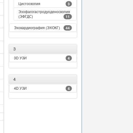
Цистоскопия
3
Эзофагогастродуоденоскопия
(ЭФГДС)
11
Эхокардиография (ЭХОКГ)
44
3
3D УЗИ
4
4
4D УЗИ
4