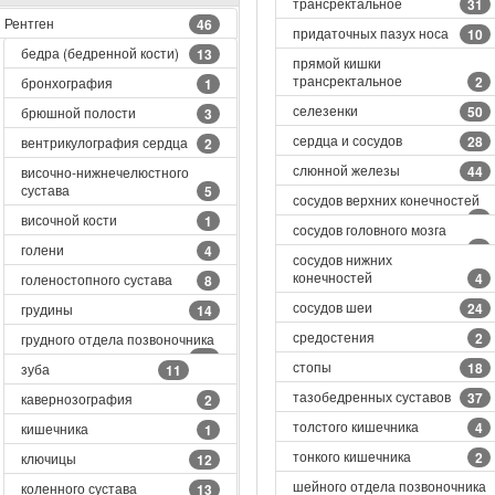
трансректальное
31
Рентген
46
придаточных пазух носа
10
бедра (бедренной кости)
13
прямой кишки
трансректальное
2
бронхография
1
селезенки
50
брюшной полости
3
сердца и сосудов
28
вентрикулография сердца
2
слюнной железы
44
височно-нижнечелюстного
сустава
5
сосудов верхних конечностей
4
височной кости
1
сосудов головного мозга
7
голени
4
сосудов нижних
конечностей
4
голеностопного сустава
8
сосудов шеи
24
грудины
14
средостения
2
грудного отдела позвоночника
13
стопы
18
зуба
11
тазобедренных суставов
37
кавернозография
2
толстого кишечника
4
кишечника
1
тонкого кишечника
2
ключицы
12
шейного отдела позвоночника
коленного сустава
13