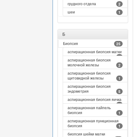
грудного отдела
2
шеи
1
Б
Биопсия
25
аспирационная биопсия матки
1
аспирационная биопсия
молочной железы
2
аспирационная биопсия
щитовидной железы
1
аспирационная биопсия
эндометрия
5
аспирационная биопсия яичка
4
аспирационная пайпель
биопсия
1
аспирационная пункционная
биопсия
1
биопсия шейки матки