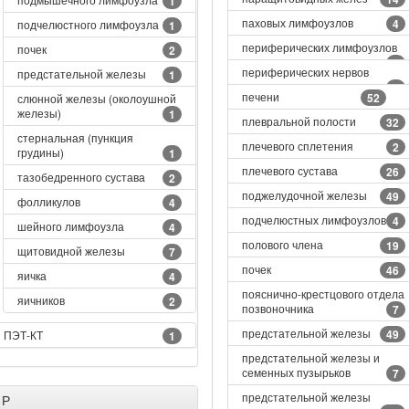
1
паховых лимфоузлов
4
подчелюстного лимфоузла
1
периферических лимфоузлов
почек
2
5
периферических нервов
предстательной железы
1
7
печени
52
слюнной железы (околоушной
железы)
1
плевральной полости
32
стернальная (пункция
плечевого сплетения
2
грудины)
1
плечевого сустава
26
тазобедренного сустава
2
поджелудочной железы
49
фолликулов
4
подчелюстных лимфоузлов
4
шейного лимфоузла
4
полового члена
19
щитовидной железы
7
почек
46
яичка
4
пояснично-крестцового отдела
яичников
2
позвоночника
7
предстательной железы
49
ПЭТ-КТ
1
предстательной железы и
семенных пузырьков
7
предстательной железы
Р