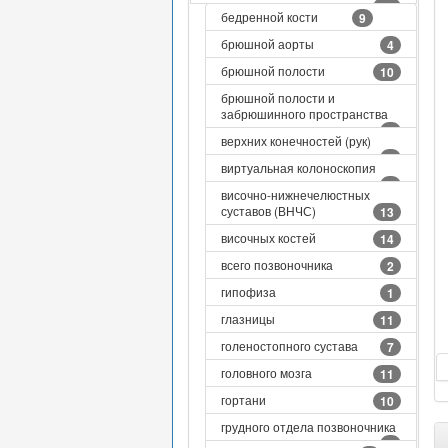
41
бедренной кости
9
брюшной аорты
4
брюшной полости
10
брюшной полости и
забрюшинного пространства
9
верхних конечностей (рук)
3
виртуальная колоноскопия
1
височно-нижнечелюстных
суставов (ВНЧС)
13
височных костей
14
всего позвоночника
2
гипофиза
1
глазницы
11
голеностопного сустава
7
головного мозга
11
гортани
10
грудного отдела позвоночника
8