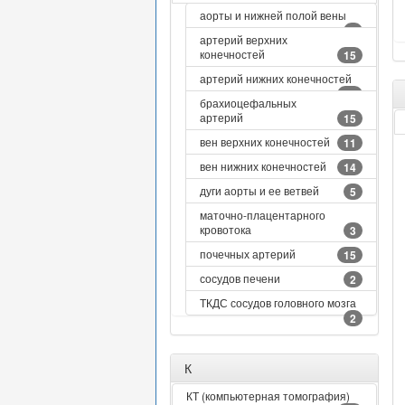
аорты и нижней полой вены
4
артерий верхних
конечностей
15
артерий нижних конечностей
12
брахиоцефальных
артерий
15
вен верхних конечностей
11
вен нижних конечностей
14
дуги аорты и ее ветвей
5
маточно-плацентарного
кровотока
3
почечных артерий
15
сосудов печени
2
ТКДС сосудов головного мозга
2
К
КТ (компьютерная томография)