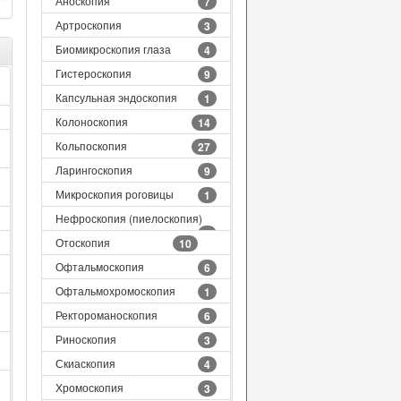
Аноскопия
7
Артроскопия
3
Биомикроскопия глаза
4
Гистероскопия
9
Капсульная эндоскопия
1
Колоноскопия
14
Кольпоскопия
27
Ларингоскопия
9
Микроскопия роговицы
1
Нефроскопия (пиелоскопия)
2
Отоскопия
10
Офтальмоскопия
6
Офтальмохромоскопия
1
Ректороманоскопия
6
Риноскопия
3
Скиаскопия
4
Хромоскопия
3