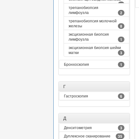
2
трепанобиопсия
лимфоузла
2
трепанобиопсия молочной
железы
8
эксцизионная биопсия
лимфоузла
1
эксцизионная биопсия шейки
матки
3
Бронхоскопия
1
Г
Гастроскопия
6
Д
Денситометрия
3
Дуплексное сканирование
35