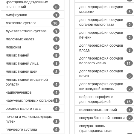
крестцово-подвздошных
сочленений
допплерография сосудов
6
мошонки
5
лимфоузлов
1
допплерография сосудов
локтевого сустава
10
органов малого таза
2
лучезапястного сустава
9
допплерография сосудов
печени
2
молочных желез
7
допплерография сосудов
мошонки
6
плода
3
мягких тканей
9
допплерография сосудов
полового члена
мягких тканей лица
11
1
допплерография сосудов
мягких тканей шеи
8
почек
5
мягких тканей ягодичной
допплерография сосудов
области
4
щитовидной железы
2
надпочечников
4
нейросонография с
наружных половых органов
1
допплерографией
15
органов малого таза
9
позвоночных артерий
1
печени и желчевыводящих
сосудов брюшной полости
2
путей
3
сосудов головы
плечевого сустава
9
(транскраниальная