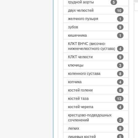
грудной аорты
5
двух челюстей
10
желчного пузыря
1
зубов
9
кишечника
1
КЛКТ ВНЧС (височно-
нижнечелюстного сустава)
4
КЛКТ челюсти
9
ключицы
3
коленного сустава
8
копчика
4
костей голени
8
костей таза
13
костей черепа
4
крестцово-подвздошных
сочленений
2
легких
9
лицевых костей
5