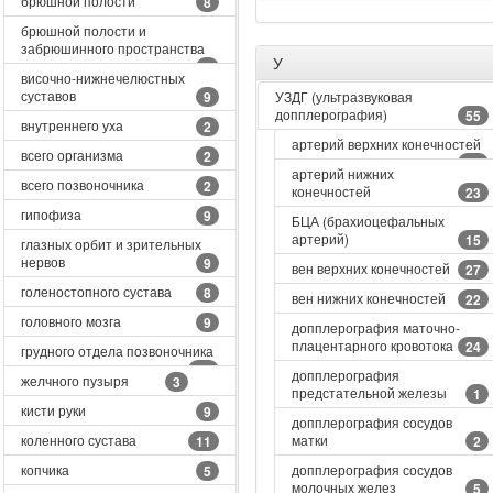
брюшной полости
8
брюшной полости и
забрюшинного пространства
У
4
височно-нижнечелюстных
суставов
9
УЗДГ (ультразвуковая
допплерография)
55
внутреннего уха
2
артерий верхних конечностей
всего организма
2
22
артерий нижних
всего позвоночника
2
конечностей
23
гипофиза
9
БЦА (брахиоцефальных
артерий)
15
глазных орбит и зрительных
нервов
9
вен верхних конечностей
27
голеностопного сустава
8
вен нижних конечностей
22
головного мозга
9
допплерография маточно-
плацентарного кровотока
24
грудного отдела позвоночника
10
допплерография
желчного пузыря
3
предстательной железы
1
кисти руки
9
допплерография сосудов
коленного сустава
матки
11
2
копчика
допплерография сосудов
5
молочных желез
5