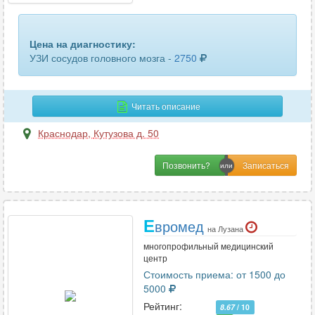
шейного отдела позвоночника
13
щитовидной железы
67
Цена на диагностику:
УЗИ сосудов головного мозга -
2750
эластография печени
13
эластография щитовидной железы
8
Читать описание
яичников
4
Краснодар
,
Кутузова д. 50
Позвонить?
Е
вромед
на Лузана
многопрофильный медицинский
центр
Стоимость приема: от 1500 до
5000
Рейтинг:
8.67
/ 10