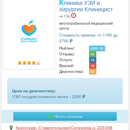
К
линика УЗИ и
органов малого таза
33
хирургии Клиницист
органов малого таза трансвагинальное
21
на ТЭЦ
многопрофильный медицинский
органов мошонки
54
центр
Стоимость приема: от 1190 до
паращитовидных желез
14
2700
Рейтинг:
8.83
/ 10
паховых лимфоузлов
4
Отзывы:
55
Услуги:
19
периферических лимфоузлов
5
Врачей:
10
Диагностика:
20
периферических нервов
7
печени
52
Цена на диагностику:
УЗИ сосудов головного мозга -
2290
плевральной полости
32
плечевого сплетения
2
Читать описание
плечевого сустава
26
Краснодар
,
Ставропольская/Селезнева д. 223/248