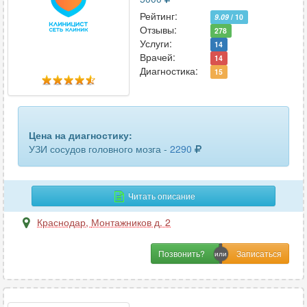
матки и придатков
50
Рейтинг:
9.09
/ 10
Отзывы:
матки и придатков трансвагинальное
31
278
Услуги:
14
Врачей:
маточных труб
14
3
Диагностика:
15
молочных желез
67
мочевого пузыря
50
Цена на диагностику:
мочеточников
2
УЗИ сосудов головного мозга -
2290
мягких тканей
29
Читать описание
мягких тканей лица
12
Краснодар
,
Монтажников д. 2
мягких тканей шеи
11
Позвонить?
надпочечников
27
органов брюшной полости
59