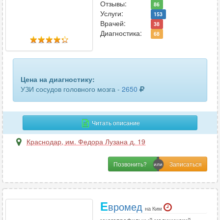
Отзывы:
86
Услуги:
153
Врачей:
38
Диагностика:
68
Цена на диагностику:
УЗИ сосудов головного мозга -
2650
Читать описание
Краснодар
,
им. Федора Лузана д. 19
Позвонить?
Е
вромед
на Ким