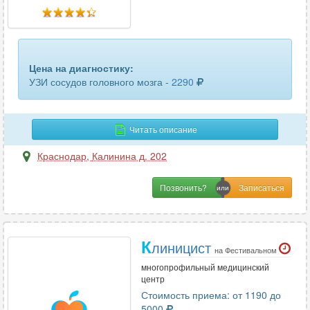
забрюшинного пространства
13
кисти руки
13
кишечника
9
Цена на диагностику:
УЗИ сосудов головного мозга -
2290
кожи
4
коленного сустава
27
Читать описание
легких и бронхов
4
Краснодар
,
Калинина д. 202
лимфатических узлов
50
Позвонить?
лимфоузлов брюшной полости
8
лимфоузлов шеи
7
К
линицист
на Фестивальном
локтевого сустава
21
многопрофильный медицинский
центр
лучезапястного сустава
20
Стоимость приема: от 1190 до
5000