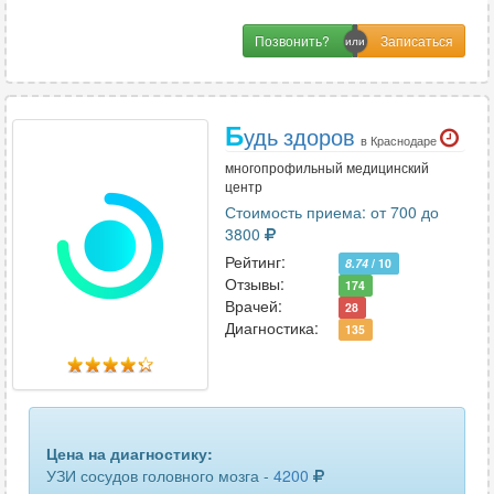
поджелудочной железы
49
Позвонить?
подчелюстных лимфоузлов
4
полового члена
19
Б
удь здоров
в Краснодаре
почек
46
многопрофильный медицинский
центр
пояснично-крестцового отдела позвоночника
7
Стоимость приема: от 700 до
3800
предстательной железы
49
Рейтинг:
8.74
/ 10
предстательной железы и семенных пузырьков
Отзывы:
7
174
Врачей:
28
Диагностика:
предстательной железы трансректальное
31
135
придаточных пазух носа
10
прямой кишки трансректальное
2
Цена на диагностику:
селезенки
50
УЗИ сосудов головного мозга -
4200