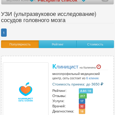
вилочковой железы
25
УЗИ (ультразвуковое исследование)
сосудов головного мозга
внутренних женских половых органов
3
гайморовых пазух носа
5
1
гистеросальпингоскопия (УЗГСС)
7
Популярность
Рейтинг
Стоимость
глаз
12
голеностопного сустава
24
К
линицист
на Калинина
головного мозга
4
многопрофильный медицинский
центр, сеть состоит из
6 клиник
желудка
Стоимость приема: до 3650
16
Рейтинг:
8.84
/ 10
желчного пузыря
29
Отзывы:
217
Услуги:
17
желчного пузыря с определением функции
41
Врачей:
32
Диагностика:
18