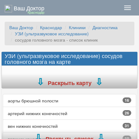
Ваш Доктор
Нави
Краснодар
Ваш Доктор
Краснодар
Клиники
Диагностика
УЗИ (ультразвуковое исследование)
сосудов головного мозга - список клиник
УЗИ (ультразвуковое исследование) сосудов
головного мозга на карте
Раскрыть карту
аорты брюшной полости
16
артерий нижних конечностей
26
вен нижних конечностей
31
Раскрыть список
верхних конечностей
10