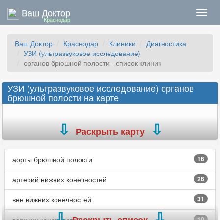
Ваш Доктор
Нави
Краснодар
Ваш Доктор
Краснодар
Клиники
Диагностика
УЗИ (ультразвуковое исследование)
органов брюшной полости - список клиник
УЗИ (ультразвуковое исследование) органов
брюшной полости на карте
Раскрыть карту
аорты брюшной полости
16
артерий нижних конечностей
26
вен нижних конечностей
31
Раскрыть список
верхних конечностей
10