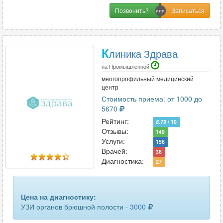
поджелудочной железы
49
Позвонить?
подчелюстных лимфоузлов
4
полового члена
19
К
линика Здрава
почек
46
на Промышленной
многопрофильный медицинский
пояснично-крестцового отдела позвоночника
7
центр
Стоимость приема: от 1000 до
предстательной железы
49
5670
Рейтинг:
8.79
/ 10
предстательной железы и семенных пузырьков
7
Отзывы:
149
Услуги:
156
предстательной железы трансректальное
31
Врачей:
36
Диагностика:
27
придаточных пазух носа
10
прямой кишки трансректальное
2
Цена на диагностику:
УЗИ органов брюшной полости -
3000
селезенки
50