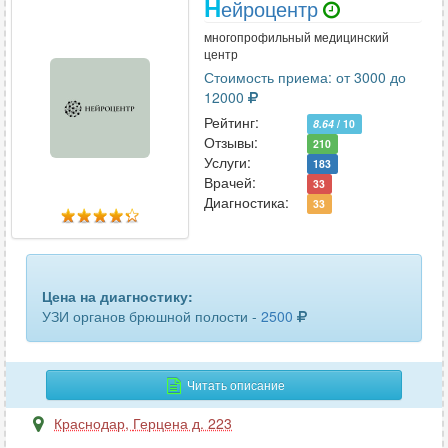
Н
ейроцентр
органов малого таза
33
многопрофильный медицинский
органов малого таза трансвагинальное
21
центр
Стоимость приема: от 3000 до
органов мошонки
54
12000
Рейтинг:
8.64
/ 10
паращитовидных желез
14
Отзывы:
210
Услуги:
183
паховых лимфоузлов
4
Врачей:
33
Диагностика:
33
периферических лимфоузлов
5
периферических нервов
7
печени
52
Цена на диагностику:
УЗИ органов брюшной полости -
2500
плевральной полости
32
плечевого сплетения
2
Читать описание
плечевого сустава
26
Краснодар
,
Герцена д. 223