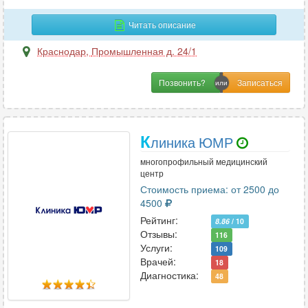
сердца и сосудов
28
Читать описание
слюнной железы
44
Краснодар
,
Промышленная д. 24/1
сосудов верхних конечностей
4
Позвонить?
сосудов головного мозга
7
сосудов нижних конечностей
4
К
линика ЮМР
сосудов шеи
24
многопрофильный медицинский
центр
средостения
2
Стоимость приема: от 2500 до
4500
стопы
18
Рейтинг:
8.86
/ 10
Отзывы:
тазобедренных суставов
37
116
Услуги:
109
Врачей:
толстого кишечника
4
18
Диагностика:
48
тонкого кишечника
2