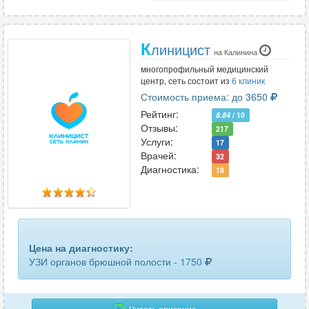
К
линицист
на Калинина
многопрофильный медицинский
центр, сеть состоит из
6 клиник
Стоимость приема: до 3650
Рейтинг:
8.84
/ 10
Отзывы:
217
Услуги:
17
Врачей:
32
Диагностика:
18
Цена на диагностику:
УЗИ органов брюшной полости -
1750
Читать описание