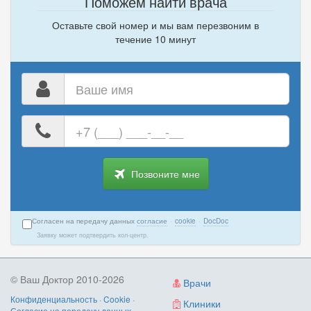
Поможем найти врача
Оставьте свой номер и мы вам перезвоним в
течение 10 минут
Ваше
имя
Ваш
номер
телефона
Позвоните мне
Согласен на передачу данных
согласие
·
cookie
·
DocDoc
Заявку может подтвердить кол-центр.
© Ваш Доктор 2010-2026
Врачи
Конфиденциальность
·
Cookie
·
Клиники
Согласие на передачу данных
·