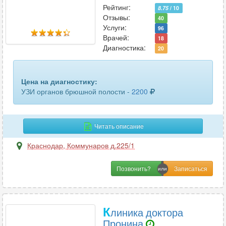
Рейтинг:
8.75
/ 10
Отзывы:
40
Услуги:
96
Врачей:
18
Диагностика:
20
Цена на диагностику:
УЗИ органов брюшной полости -
2200
Читать описание
Краснодар
,
Коммунаров д.225/1
Позвонить?
К
линика доктора
Пронина