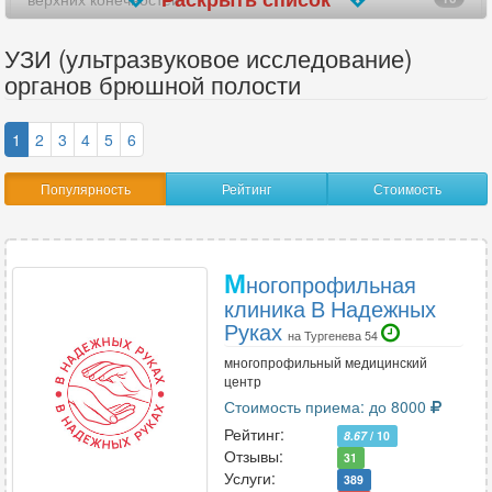
вилочковой железы
25
УЗИ (ультразвуковое исследование)
органов брюшной полости
внутренних женских половых органов
3
гайморовых пазух носа
5
1
2
3
4
5
6
гистеросальпингоскопия (УЗГСС)
7
Популярность
Рейтинг
Стоимость
глаз
12
голеностопного сустава
24
М
ногопрофильная
клиника В Надежных
головного мозга
4
Руках
на Тургенева 54
желудка
16
многопрофильный медицинский
центр
желчного пузыря
29
Стоимость приема: до 8000
Рейтинг:
8.67
/ 10
желчного пузыря с определением функции
41
Отзывы:
31
Услуги:
389