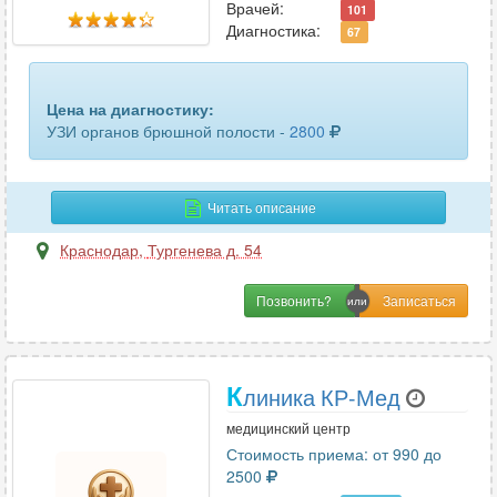
забрюшинного пространства
13
Врачей:
101
Диагностика:
67
кисти руки
13
кишечника
9
Цена на диагностику:
УЗИ органов брюшной полости -
2800
кожи
4
коленного сустава
27
Читать описание
легких и бронхов
4
Краснодар
,
Тургенева д. 54
лимфатических узлов
50
Позвонить?
лимфоузлов брюшной полости
8
лимфоузлов шеи
7
К
линика КР-Мед
локтевого сустава
21
медицинский центр
Стоимость приема: от 990 до
лучезапястного сустава
20
2500