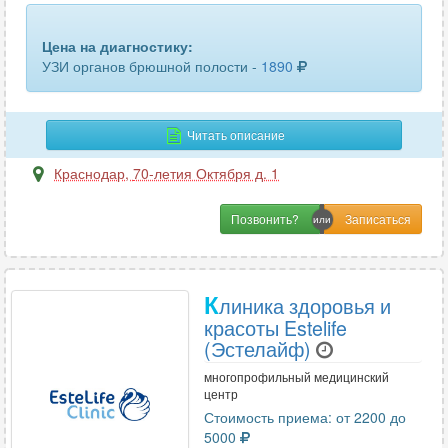
шейного отдела позвоночника
13
Цена на диагностику:
щитовидной железы
67
УЗИ органов брюшной полости -
1890
эластография печени
13
Читать описание
эластография щитовидной железы
8
Краснодар
,
70-летия Октября д. 1
яичников
4
Позвонить?
К
линика здоровья и
красоты Estelife
(Эстелайф)
многопрофильный медицинский
центр
Стоимость приема: от 2200 до
5000