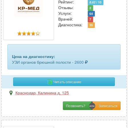
матки и придатков
50
Рейтинг:
8.62
/ 10
Отзывы:
2
матки и придатков трансвагинальное
Услуги:
31
64
Врачей:
7
Диагностика:
маточных труб
3
35
молочных желез
67
мочевого пузыря
50
Цена на диагностику:
мочеточников
2
УЗИ органов брюшной полости -
2600
мягких тканей
29
Читать описание
мягких тканей лица
12
Краснодар
,
Калинина д. 125
мягких тканей шеи
11
Позвонить?
надпочечников
27
органов брюшной полости
59