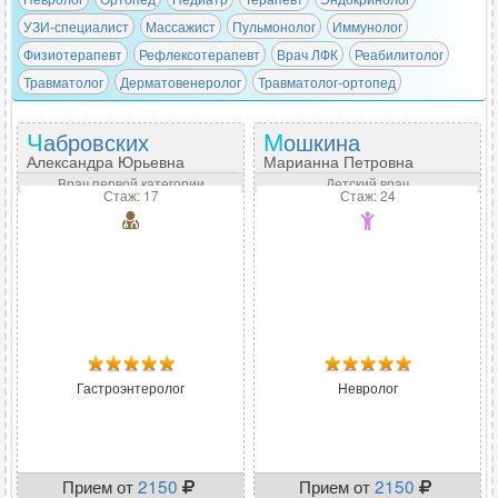
УЗИ-специалист
Массажист
Пульмонолог
Иммунолог
Физиотерапевт
Рефлексотерапевт
Врач ЛФК
Реабилитолог
Травматолог
Дерматовенеролог
Травматолог-ортопед
Чабровских
Мошкина
Александра Юрьевна
Марианна Петровна
Врач первой категории
Детский врач
Стаж: 17
Стаж: 24
Гастроэнтеролог
Невролог
Прием от
2150
Прием от
2150