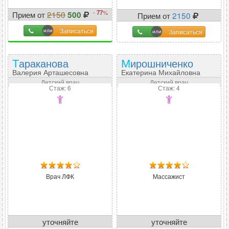
-
77
%
Прием от
2150
500
Прием от
2150
Записаться
Записаться
Тараканова
Мирошниченко
Валерия Арташесовна
Екатерина Михайловна
Детский врач
Детский врач
Стаж: 6
Стаж: 4
Врач ЛФК
Массажист
уточняйте
уточняйте