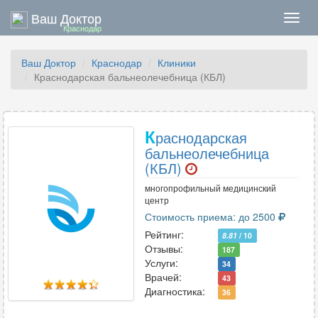
Ваш Доктор
Нави
Краснодар
Ваш Доктор
Краснодар
Клиники
Краснодарская бальнеолечебница (КБЛ)
К
раснодарская
бальнеолечебница
(КБЛ)
многопрофильный медицинский
центр
Стоимость приема: до 2500
Рейтинг:
8.81
/ 10
Отзывы:
187
Услуги:
34
Врачей:
43
Диагностика:
36