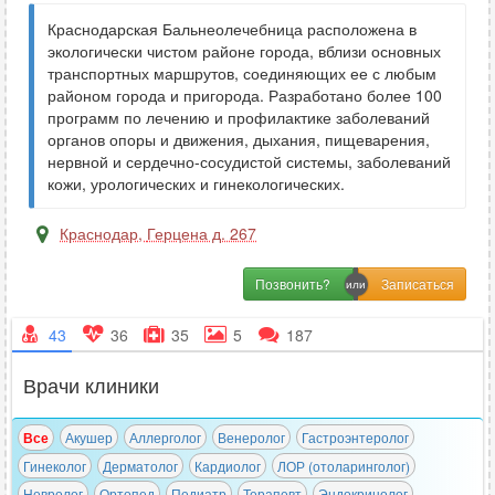
Краснодарская Бальнеолечебница расположена в
экологически чистом районе города, вблизи основных
транспортных маршрутов, соединяющих ее с любым
районом города и пригорода. Разработано более 100
программ по лечению и профилактике заболеваний
органов опоры и движения, дыхания, пищеварения,
нервной и сердечно-сосудистой системы, заболеваний
кожи, урологических и гинекологических.
Краснодар
,
Герцена д. 267
Позвонить?
43
36
35
5
187
Врачи клиники
Все
Акушер
Аллерголог
Венеролог
Гастроэнтеролог
Гинеколог
Дерматолог
Кардиолог
ЛОР (отоларинголог)
Невролог
Ортопед
Педиатр
Терапевт
Эндокринолог