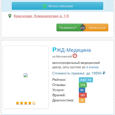
Читать описание
М
Краснодар
,
Командорская д. 1/3
Магнитно-резонансная томография
6
Позвонить?
Малоинвазивная хирургия
2
Маммология
26
Мануальная терапия
21
Р
ЖД-Медицина
Массаж
26
на Московской
Микология
1
многопрофильный медицинский
центр, сеть состоит из
4 клиник
Стоимость приема: до 19500
Н
Рейтинг:
8.62
/ 10
Наркология
3
Отзывы:
113
Услуги:
24
Неврология
87
Врачей:
141
Нейропсихология
4
Диагностика:
13
Нейрофизиология
4
Нейрохирургия
17