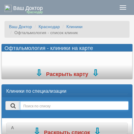
Ваш Доктор
Нави
Краснодар
Ваш Доктор
Краснодар
Клиники
Офтальмология - список клиник
Офтальмология - клиники на карте
Раскрыть карту
Клиники по специализации
Поиск
в
списке
А
Раскрыть список