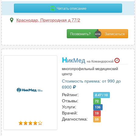
И
Читать описание
Иммунология
24
Краснодар
,
Пригородная д 77/2
Инфекционные болезни
14
Позвонить?
К
Кардиология
64
Н
икМед
Кинезиология
6
на Командорской
Колопроктология
23
многопрофильный медицинский
центр
Косметология
24
Стоимость приема: от 990 до
Косметология-дерматология
10
6900
Рейтинг:
8.47
/ 10
Отзывы:
72
Л
Услуги:
136
Врачей:
19
Лазерная хирургия
19
Диагностика:
59
Лечебная физкультура
7
Логопедия
5