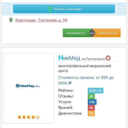
Гастроэнтерология
69
Читать описание
Гематология
19
Гемостазиология
6
Краснодар
,
Тургенева д. 54
Генетика
6
Позвонить?
Гепатология
3
Гинекология
85
Гнатология
16
Н
икМед
на Пригородной
многопрофильный медицинский
Д
центр
Стоимость приема: от 990 до
Дерматовенерология
46
5000
Дерматология
62
Рейтинг:
8.48
/ 10
Дефектология
4
Отзывы:
59
Услуги:
Диабетология
1
144
Врачей:
28
Диетология
18
Диагностика:
73