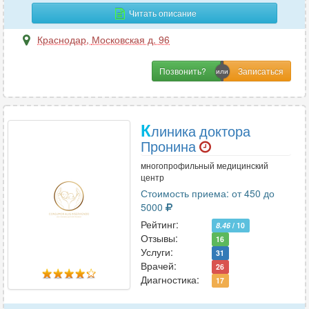
Неонатология
4
Читать описание
Нефрология
15
Краснодар
,
Московская д. 96
Нутрициология
2
Позвонить?
О
Онкология
38
К
линика доктора
Онкология-маммология
26
Пронина
Ортопедия
51
многопрофильный медицинский
Остеопатия
11
центр
Отоларингология
Стоимость приема: от 450 до
61
5000
Офтальмология
32
Рейтинг:
8.46
/ 10
Отзывы:
16
Услуги:
31
П
Врачей:
26
Диагностика:
Паразитология
17
1
Педиатрия
57