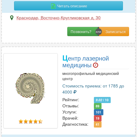
Хирургия-ортопедия
5
Читать описание
Краснодар
,
Восточно-Кругликовская д. 30
Ц
Позвонить?
Цефалгология
1
Ц
ентр лазерной
Ч
медицины
Челюстно-лицевая хирургия
17
многопрофильный медицинский
центр
Стоимость приема: от 1785 до
Э
4000
Рейтинг:
Эмбриология
4
9.02
/ 10
Отзывы:
89
Эндокринология
73
Услуги:
101
Эндоскопия
25
Врачей:
19
Диагностика:
Эпилептология
41
6