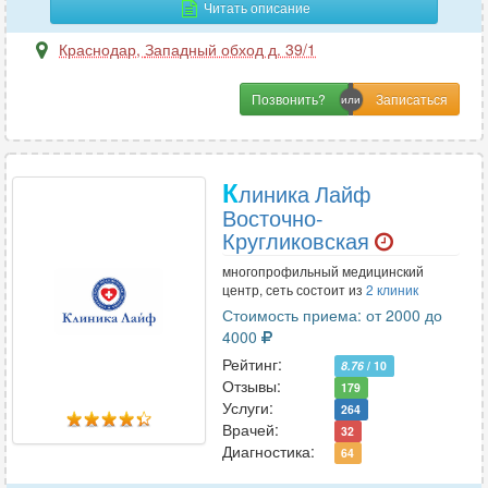
Читать описание
У
Краснодар
,
Западный обход д. 39/1
УЗИ
86
Позвонить?
Урология
60
Урология-андрология
29
К
линика Лайф
Восточно-
Ф
Кругликовская
Физиотерапия
22
многопрофильный медицинский
Флебология
36
центр, сеть состоит из
2 клиник
Фониатрия
3
Стоимость приема: от 2000 до
Функциональная диагностика
4000
29
Рейтинг:
8.76
/ 10
Отзывы:
179
Услуги:
264
Х
Врачей:
32
Химиотерапия
11
Диагностика:
64
Хирургия
52