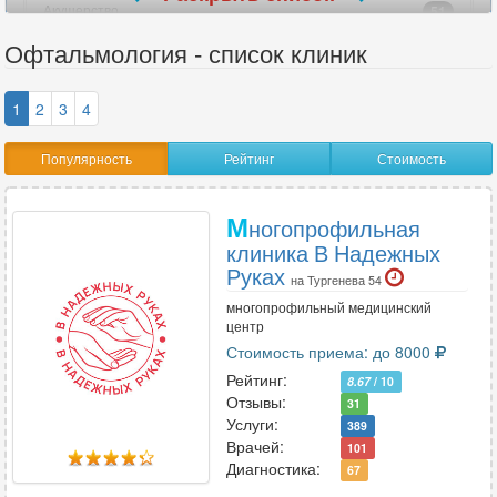
Акушерство
51
Акушерство-гинекология
47
Офтальмология - список клиник
Аллергология
25
Ангиохирургия
17
1
2
3
4
Андрология
31
Популярность
Рейтинг
Стоимость
Анестезиология
33
Анестезиология-реаниматология
40
М
Аритмология
3
ногопрофильная
клиника В Надежных
Артрология
2
Руках
на Тургенева 54
многопрофильный медицинский
центр
В
Стоимость приема: до 8000
Венерология
38
Рейтинг:
8.67
/ 10
Вертебрология
14
Отзывы:
31
Услуги:
389
Врачей:
101
Диагностика:
67
Г