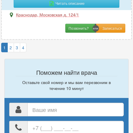
Читать описание
Краснодар
,
Московская д. 124/1
Позвонить?
1
2
3
4
Поможем найти врача
Оставьте свой номер и мы вам перезвоним в
течение 10 минут
Ваше
имя
Ваш
номер