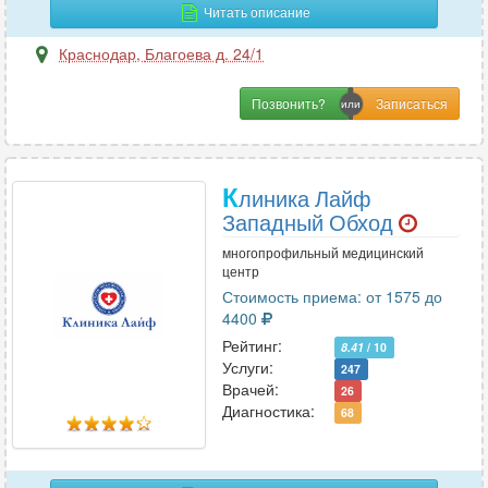
Читать описание
Краснодар
,
Благоева д. 24/1
С
Позвонить?
Сексология
4
Сомнология
3
Спортивная медицина
6
К
линика Лайф
Стоматология
111
Западный Обход
Сурдология
11
многопрофильный медицинский
центр
Стоимость приема: от 1575 до
Т
4400
Терапия
79
Рейтинг:
8.41
/ 10
Травматология
53
Услуги:
247
Врачей:
26
Травматология-ортопедия
58
Диагностика:
68
Трансфузиология
3
Трихология
23