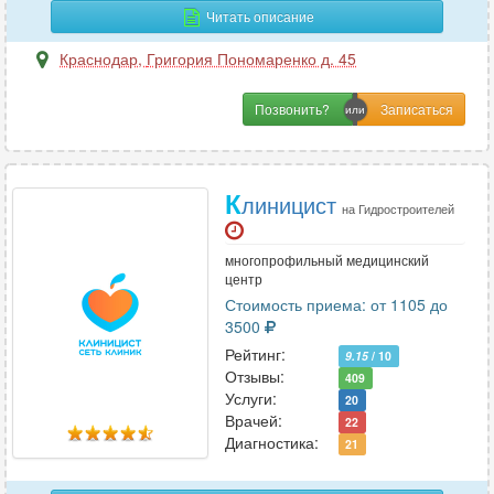
Пластическая хирургия
Читать описание
17
Проктология
19
Краснодар
,
Григория Пономаренко д. 45
Профпатология
2
Психиатрия
27
Позвонить?
Психиатрия-наркология
4
Психология
39
Психотерапия
К
25
линицист
на Гидростроителей
Пульмонология
22
многопрофильный медицинский
центр
Р
Стоимость приема: от 1105 до
3500
Реабилитация
8
Рейтинг:
9.15
/ 10
Реаниматология
31
Отзывы:
409
Ревматология
Услуги:
25
20
Врачей:
22
Рентгенология
29
Диагностика:
21
Репродуктология
10
Рефлексотерапия
23