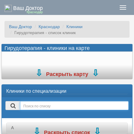
Ваш Доктор
Нави
Краснодар
Ваш Доктор
Краснодар
Клиники
Гирудотерапия - список клиник
Гирудотерапия - клиники на карте
Раскрыть карту
Клиники по специализации
Поиск
в
списке
А
Раскрыть список