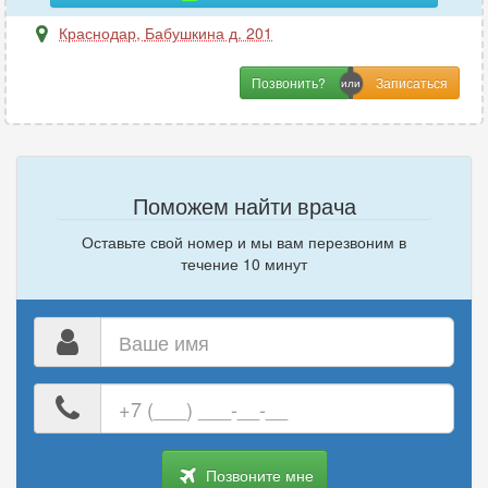
Краснодар
,
Бабушкина д. 201
Позвонить?
Поможем найти врача
Оставьте свой номер и мы вам перезвоним в
течение 10 минут
Ваше
имя
Ваш
номер
телефона
Позвоните мне