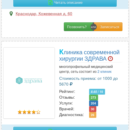
Читать описание
Краснодар
,
Кожевенная д. 60
С
Позвонить?
Сексология
4
Сомнология
3
Спортивная медицина
6
К
линика современной
Стоматология
111
хирургии ЗДРАВА
Сурдология
11
многопрофильный медицинский
центр, сеть состоит из
2 клиник
Стоимость приема: от 1000 до
Т
5670
Терапия
79
Рейтинг:
8.65
/ 10
Отзывы:
Травматология
53
273
Услуги:
204
Травматология-ортопедия
58
Врачей:
30
Трансфузиология
3
Диагностика:
26
Трихология
23