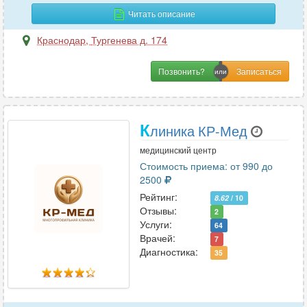
Читать описание
М
Краснодар
,
Тургенева д. 174
Магнитно-резонансная томография
6
Позвонить?
Малоинвазивная хирургия
2
Маммология
26
Мануальная терапия
21
К
линика КР-Мед
Массаж
26
медицинский центр
Микология
1
Стоимость приема: от 990 до
2500
Рейтинг:
8.62
/ 10
Н
Отзывы:
2
Наркология
Услуги:
3
64
Врачей:
7
Неврология
87
Диагностика:
35
Нейропсихология
4
Нейрофизиология
4
Нейрохирургия
17