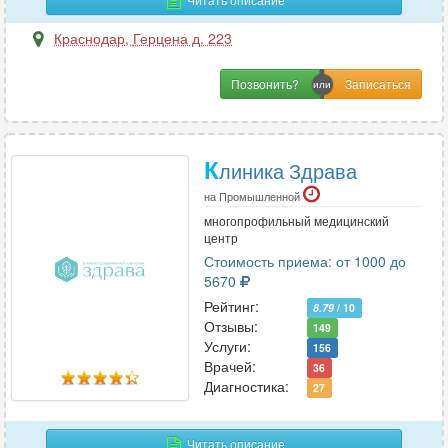
Хирургия-ортопедия
5
Краснодар
,
Герцена д. 223
Позвонить?
Ц
Цефалгология
1
К
линика Здрава
Ч
на Промышленной
многопрофильный медицинский
Челюстно-лицевая хирургия
17
центр
Стоимость приема: от 1000 до
5670
Э
Рейтинг:
8.79
/ 10
Отзывы:
Эмбриология
4
149
Услуги:
156
Эндокринология
73
Врачей:
36
Эндоскопия
25
Диагностика:
27
Эпилептология
6
Читать описание