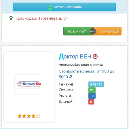
И
Читать описание
Иммунология
24
Краснодар
,
Тургенева д. 54
Инфекционные болезни
14
Позвонить?
К
Кардиология
64
Д
октор ВЕН
Кинезиология
6
Колопроктология
многопрофильная клиника
23
Стоимость приема: от 990 до
Косметология
24
5000
Косметология-дерматология
10
Рейтинг:
8.72
/ 10
Отзывы:
25
Услуги:
19
Л
Врачей:
6
Лазерная хирургия
19
Лечебная физкультура
7
Логопедия
5