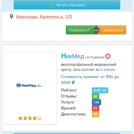
Неонатология
4
Читать описание
Нефрология
15
Краснодар
,
Калинина д. 125
Нутрициология
2
Позвонить?
О
Онкология
38
Н
икМед
на Рудакова
Онкология-маммология
26
многопрофильный медицинский
Ортопедия
51
центр, сеть состоит из
3 клиник
Остеопатия
11
Стоимость приема: от 990 до
5000
Отоларингология
61
Рейтинг:
8.47
/ 10
Офтальмология
32
Отзывы:
89
Услуги:
116
Врачей:
21
П
Диагностика:
53
Паразитология
1
Педиатрия
57