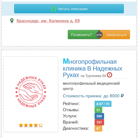
Гастроэнтерология
69
Читать описание
Гематология
19
Гемостазиология
Краснодар
,
им. Калинина д. 69
6
Генетика
6
Позвонить?
Гепатология
3
Гинекология
85
Гнатология
16
М
ногопрофильная
клиника В Надежных
Руках
Д
на Тургенева 54
многопрофильный медицинский
Дерматовенерология
46
центр
Дерматология
62
Стоимость приема: до 8000
Дефектология
4
Рейтинг:
8.67
/ 10
Отзывы:
Диабетология
1
31
Услуги:
389
Диетология
18
Врачей:
101
Диагностика:
67