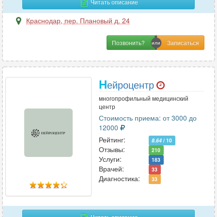
Читать описание
У
Краснодар
,
пер. Плановый д. 24
УЗИ
86
Позвонить?
Урология
60
Урология-андрология
29
Н
ейроцентр
Ф
многопрофильный медицинский
центр
Физиотерапия
22
Стоимость приема: от 3000 до
Флебология
36
12000
Фониатрия
3
Рейтинг:
8.64
/ 10
Отзывы:
Функциональная диагностика
29
210
Услуги:
183
Врачей:
33
Диагностика:
33
Х
Химиотерапия
11
Хирургия
52
Читать описание