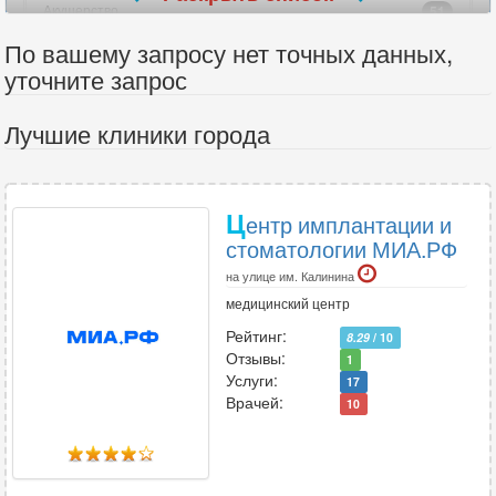
Акушерство
51
Акушерство-гинекология
47
По вашему запросу нет точных данных,
Аллергология
уточните запрос
25
Ангиохирургия
17
Лучшие клиники города
Андрология
31
Анестезиология
33
Анестезиология-реаниматология
40
Ц
ентр имплантации и
Аритмология
3
стоматологии МИА.РФ
Артрология
2
на улице им. Калинина
медицинский центр
В
Рейтинг:
8.29
/ 10
Отзывы:
1
Венерология
38
Услуги:
17
Вертебрология
14
Врачей:
10
Г