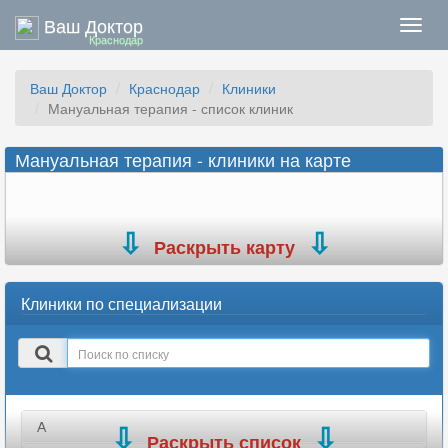
Ваш Доктор
Нави
Краснодар
Ваш Доктор
Краснодар
Клиники
Мануальная терапия - список клиник
Мануальная терапия - клиники на карте
Раскрыть карту
Клиники по специализации
Поиск
в
списке
А
Раскрыть список