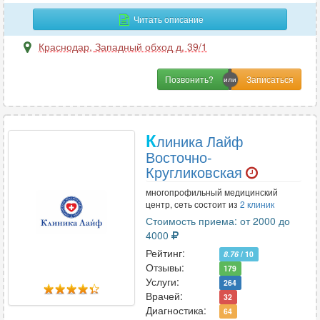
И
Читать описание
Иммунология
24
Краснодар
,
Западный обход д. 39/1
Инфекционные болезни
14
Позвонить?
К
Кардиология
64
К
линика Лайф
Кинезиология
6
Восточно-
Колопроктология
23
Кругликовская
Косметология
24
многопрофильный медицинский
Косметология-дерматология
10
центр, сеть состоит из
2 клиник
Стоимость приема: от 2000 до
4000
Л
Рейтинг:
8.76
/ 10
Отзывы:
179
Лазерная хирургия
19
Услуги:
264
Лечебная физкультура
7
Врачей:
32
Логопедия
Диагностика:
5
64