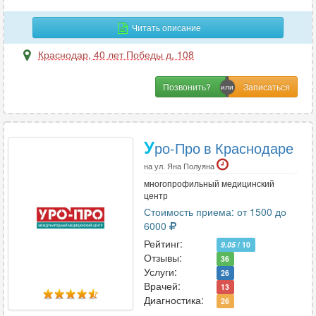
У
Читать описание
УЗИ
86
Краснодар
,
40 лет Победы д. 108
Урология
60
Позвонить?
Урология-андрология
29
Ф
У
ро-Про в Краснодаре
Физиотерапия
22
на ул. Яна Полуяна
Флебология
36
многопрофильный медицинский
центр
Фониатрия
3
Стоимость приема: от 1500 до
Функциональная диагностика
29
6000
Рейтинг:
9.05
/ 10
Отзывы:
36
Х
Услуги:
26
Врачей:
13
Химиотерапия
11
Диагностика:
26
Хирургия
52