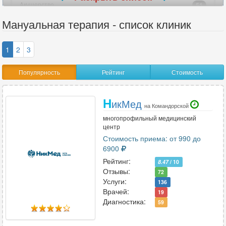
Акушерство
51
Акушерство-гинекология
47
Мануальная терапия - список клиник
Аллергология
25
Ангиохирургия
17
1
2
3
Андрология
31
Популярность
Рейтинг
Стоимость
Анестезиология
33
Анестезиология-реаниматология
40
Н
Аритмология
3
икМед
на Командорской
Артрология
2
многопрофильный медицинский
центр
Стоимость приема: от 990 до
6900
В
Рейтинг:
8.47
/ 10
Венерология
38
Отзывы:
72
Вертебрология
14
Услуги:
136
Врачей:
19
Диагностика:
59
Г