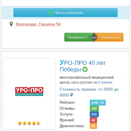
Читать описание
С
Краснодар
,
Герцена 54
Сексология
4
Сомнология
3
Позвонить?
Спортивная медицина
6
Стоматология
111
Сурдология
У
11
РО-ПРО 40 лет
Победы
многопрофильный медицинский
Т
центр, сеть состоит из
2 клиник
Стоимость приема: от 2000 до
Терапия
79
6000
Травматология
53
Рейтинг:
9.05
/ 10
Травматология-ортопедия
58
Отзывы:
249
Трансфузиология
Услуги:
3
216
Врачей:
40
Трихология
23
Диагностика:
58