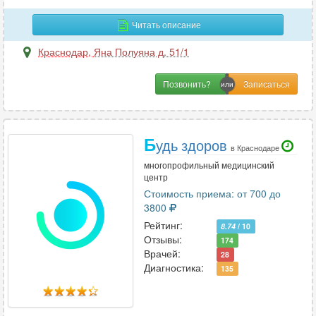
Хирургия-ортопедия
5
Читать описание
Краснодар
,
Яна Полуяна д. 51/1
Ц
Позвонить?
Цефалгология
1
Ч
Б
удь здоров
в Краснодаре
Челюстно-лицевая хирургия
17
многопрофильный медицинский
центр
Стоимость приема: от 700 до
3800
Э
Рейтинг:
8.74
/ 10
Эмбриология
4
Отзывы:
174
Эндокринология
73
Врачей:
28
Диагностика:
Эндоскопия
25
135
Эпилептология
6