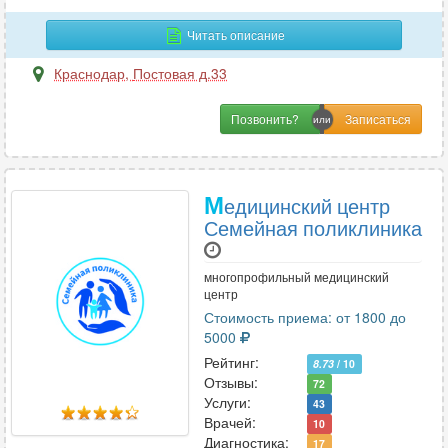
Неонатология
4
Читать описание
Нефрология
15
Нутрициология
2
Краснодар
,
Постовая д.33
Позвонить?
О
Онкология
38
Онкология-маммология
М
26
едицинский центр
Семейная поликлиника
Ортопедия
51
Остеопатия
11
многопрофильный медицинский
Отоларингология
61
центр
Офтальмология
32
Стоимость приема: от 1800 до
5000
Рейтинг:
8.73
/ 10
П
Отзывы:
72
Услуги:
43
Паразитология
1
Врачей:
10
Педиатрия
57
Диагностика:
17