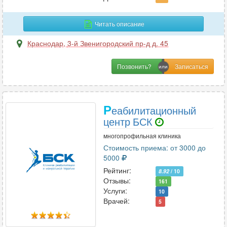
Пластическая хирургия
17
Проктология
19
Читать описание
Профпатология
2
Краснодар
,
3-й Звенигородский пр-д д. 45
Психиатрия
27
Психиатрия-наркология
4
Позвонить?
Психология
39
Психотерапия
25
Пульмонология
22
Р
еабилитационный
центр БСК
многопрофильная клиника
Р
Стоимость приема: от 3000 до
Реабилитация
8
5000
Реаниматология
31
Рейтинг:
8.92
/ 10
Отзывы:
161
Ревматология
25
Услуги:
10
Рентгенология
29
Врачей:
5
Репродуктология
10
Рефлексотерапия
23