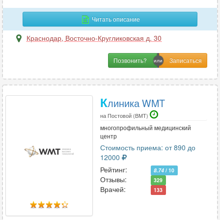
Читать описание
М
Краснодар
,
Восточно-Кругликовская д. 30
Магнитно-резонансная томография
6
Малоинвазивная хирургия
2
Позвонить?
Маммология
26
Мануальная терапия
21
Массаж
26
К
линика WMT
Микология
1
на Постовой (ВМТ)
многопрофильный медицинский
центр
Н
Стоимость приема: от 890 до
12000
Наркология
3
Рейтинг:
8.74
/ 10
Неврология
87
Отзывы:
329
Нейропсихология
4
Врачей:
133
Нейрофизиология
4
Нейрохирургия
17