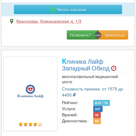
Гастроэнтерология
69
Читать описание
Гематология
19
Гемостазиология
6
Краснодар
,
Командорская д. 1/3
Генетика
6
Позвонить?
Гепатология
3
Гинекология
85
Гнатология
16
К
линика Лайф
Западный Обход
Д
многопрофильный медицинский
центр
Дерматовенерология
46
Стоимость приема: от 1575 до
Дерматология
62
4400
Дефектология
4
Рейтинг:
8.41
/ 10
Диабетология
Услуги:
1
247
Врачей:
26
Диетология
18
Диагностика:
68