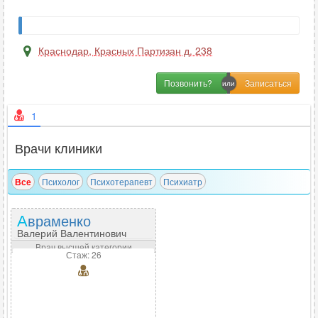
Краснодар
,
Красных Партизан д. 238
Позвонить?
1
Врачи клиники
Все
Психолог
Психотерапевт
Психиатр
Авраменко
Валерий Валентинович
Врач высшей категории
Стаж: 26