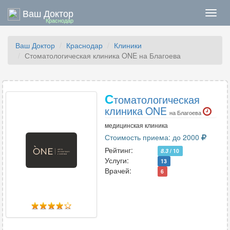
Ваш Доктор
Нави
Краснодар
Ваш Доктор
Краснодар
Клиники
Стоматологическая клиника ONE на Благоева
С
томатологическая
клиника ONE
на Благоева
медицинская клиника
Стоимость приема: до 2000
Рейтинг:
8.3
/ 10
Услуги:
13
Врачей:
6